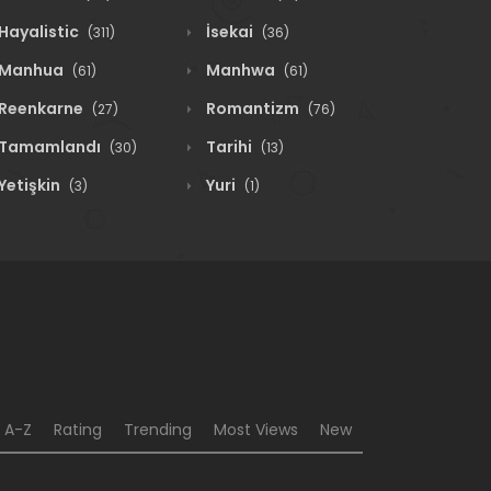
Hayalistic
İsekai
(311)
(36)
Manhua
Manhwa
(61)
(61)
Reenkarne
Romantizm
(27)
(76)
Tamamlandı
Tarihi
(30)
(13)
Yetişkin
Yuri
(3)
(1)
A-Z
Rating
Trending
Most Views
New