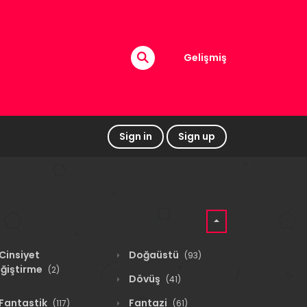
Gelişmiş
Sign in
Sign up
Cinsiyet
Doğaüstü
(93)
ğiştirme
(2)
Dövüş
(41)
Fantastik
Fantazi
(117)
(61)