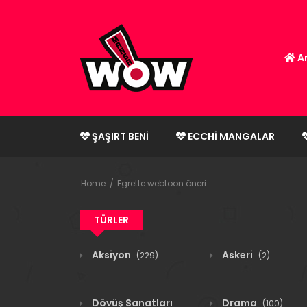
An
ŞAŞIRT BENI
ECCHI MANGALAR
Home
Egrette webtoon öneri
TÜRLER
Aksiyon
Askeri
(229)
(2)
Dövüş Sanatları
Drama
(100)