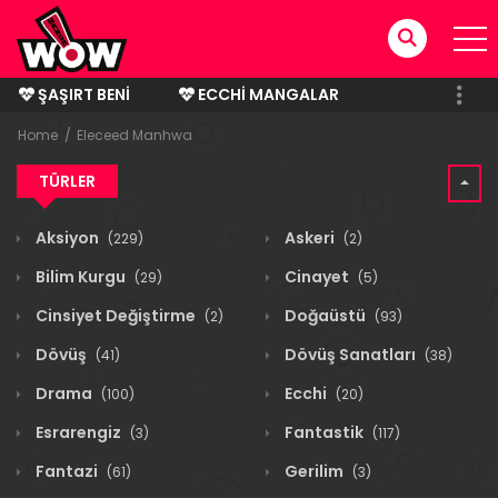
ŞAŞIRT BENI
ECCHI MANGALAR
BITMIŞ MANGALAR
Home
Eleceed Manhwa
TÜRLER
Aksiyon
Askeri
(229)
(2)
Bilim Kurgu
Cinayet
(29)
(5)
Cinsiyet Değiştirme
Doğaüstü
(2)
(93)
Dövüş
Dövüş Sanatları
(41)
(38)
Drama
Ecchi
(100)
(20)
Esrarengiz
Fantastik
(3)
(117)
Fantazi
Gerilim
(61)
(3)