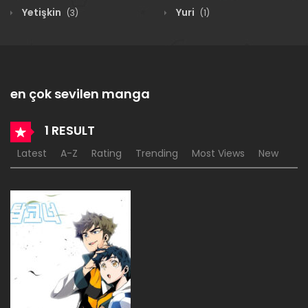
Yetişkin
Yuri
(3)
(1)
en çok sevilen manga
1 RESULT
Latest
A-Z
Rating
Trending
Most Views
New