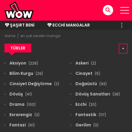
ŞAŞIRT BENI
ECCHI MANGALAR
BITMIŞ MANGALAR
Home
en çok sevilen manga
TÜRLER
Aksiyon
Askeri
(229)
(2)
Bilim Kurgu
Cinayet
(29)
(5)
Cinsiyet Değiştirme
Doğaüstü
(2)
(93)
Dövüş
Dövüş Sanatları
(41)
(38)
Drama
Ecchi
(100)
(20)
Esrarengiz
Fantastik
(3)
(117)
Fantazi
Gerilim
(61)
(3)