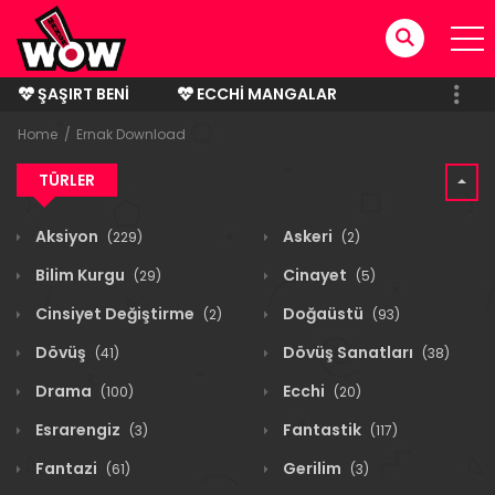
ŞAŞIRT BENI
ECCHI MANGALAR
BITMIŞ MANGALAR
Home
Ernak Download
TÜRLER
Aksiyon
Askeri
(229)
(2)
Bilim Kurgu
Cinayet
(29)
(5)
Cinsiyet Değiştirme
Doğaüstü
(2)
(93)
Dövüş
Dövüş Sanatları
(41)
(38)
Drama
Ecchi
(100)
(20)
Esrarengiz
Fantastik
(3)
(117)
Fantazi
Gerilim
(61)
(3)