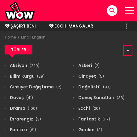
ŞAŞIRT BENI
ECCHI MANGALAR
BITMIŞ MANGALAR
Home
Ernak English
TÜRLER
Aksiyon
Askeri
(229)
(2)
Bilim Kurgu
Cinayet
(29)
(5)
Cinsiyet Değiştirme
Doğaüstü
(2)
(93)
Dövüş
Dövüş Sanatları
(41)
(38)
Drama
Ecchi
(100)
(20)
Esrarengiz
Fantastik
(3)
(117)
Fantazi
Gerilim
(61)
(3)