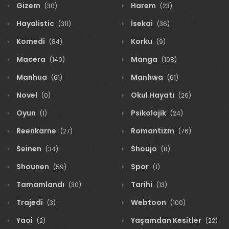
Gizem
Harem
(30)
(23)
Hayalistic
İsekai
(311)
(36)
Komedi
Korku
(84)
(9)
Macera
Manga
(140)
(108)
Manhua
Manhwa
(61)
(61)
Novel
Okul Hayatı
(0)
(26)
Oyun
Psikolojik
(1)
(24)
Reenkarne
Romantizm
(27)
(76)
Seinen
Shoujo
(34)
(8)
Shounen
Spor
(59)
(1)
Tamamlandı
Tarihi
(30)
(13)
Trajedi
Webtoon
(3)
(100)
Yaoi
Yaşamdan Kesitler
(2)
(22)