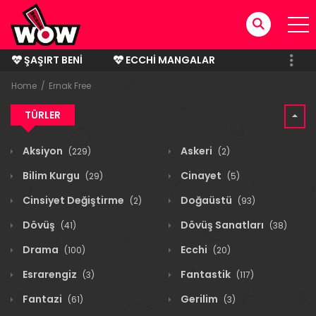
ŞAŞIRT BENI
ECCHI MANGALAR
BITMIŞ MANGALAR
Home
Ernak Free
TÜRLER
Aksiyon
Askeri
(229)
(2)
Bilim Kurgu
Cinayet
(29)
(5)
Cinsiyet Değiştirme
Doğaüstü
(2)
(93)
Dövüş
Dövüş Sanatları
(41)
(38)
Drama
Ecchi
(100)
(20)
Esrarengiz
Fantastik
(3)
(117)
Fantazi
Gerilim
(61)
(3)