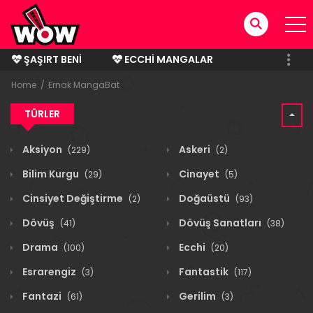
ŞAŞIRT BENI
ECCHI MANGALAR
BITMIŞ MANGALAR
Home
Ernak MangaBat
TÜRLER
Aksiyon
Askeri
(229)
(2)
Bilim Kurgu
Cinayet
(29)
(5)
Cinsiyet Değiştirme
Doğaüstü
(2)
(93)
Dövüş
Dövüş Sanatları
(41)
(38)
Drama
Ecchi
(100)
(20)
Esrarengiz
Fantastik
(3)
(117)
Fantazi
Gerilim
(61)
(3)