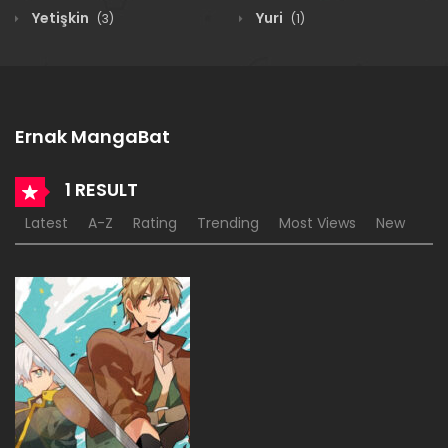
Yetişkin
Yuri
(3)
(1)
Ernak MangaBat
1 RESULT
Latest
A-Z
Rating
Trending
Most Views
New