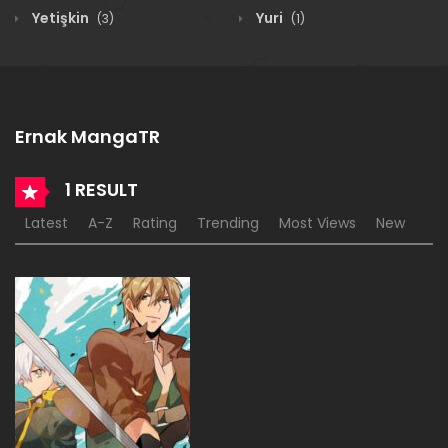
Yetişkin
Yuri
(3)
(1)
Ernak MangaTR
1 RESULT
Latest
A-Z
Rating
Trending
Most Views
New