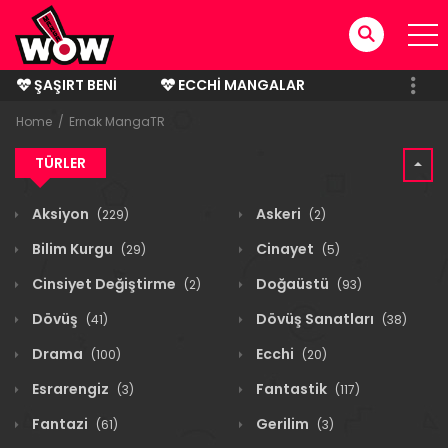
ŞAŞIRT BENI
ECCHI MANGALAR
BITMIŞ MANGALAR
Home
Ernak MangaTR
TÜRLER
Aksiyon
Askeri
(229)
(2)
Bilim Kurgu
Cinayet
(29)
(5)
Cinsiyet Değiştirme
Doğaüstü
(2)
(93)
Dövüş
Dövüş Sanatları
(41)
(38)
Drama
Ecchi
(100)
(20)
Esrarengiz
Fantastik
(3)
(117)
Fantazi
Gerilim
(61)
(3)