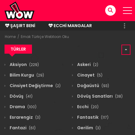
ŞAŞIRT BENI
ECCHI MANGALAR
BITMIŞ MANGALAR
Home
Ernak Türkçe Webtoon Oku
TÜRLER
Aksiyon
Askeri
(229)
(2)
Bilim Kurgu
Cinayet
(29)
(5)
Cinsiyet Değiştirme
Doğaüstü
(2)
(93)
Dövüş
Dövüş Sanatları
(41)
(38)
Drama
Ecchi
(100)
(20)
Esrarengiz
Fantastik
(3)
(117)
Fantazi
Gerilim
(61)
(3)