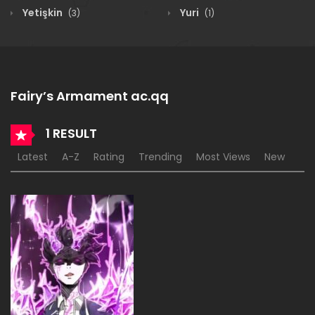
Yetişkin
Yuri
(3)
(1)
Fairy’s Armament ac.qq
1 RESULT
Latest
A-Z
Rating
Trending
Most Views
New