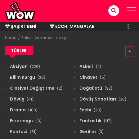
ŞAŞIRT BENI
ECCHI MANGALAR
BITMIŞ MANGALAR
Home
Fairy’s Armament ac.qq
TÜRLER
Aksiyon
Askeri
(229)
(2)
Bilim Kurgu
Cinayet
(29)
(5)
Cinsiyet Değiştirme
Doğaüstü
(2)
(93)
Dövüş
Dövüş Sanatları
(41)
(38)
Drama
Ecchi
(100)
(20)
Esrarengiz
Fantastik
(3)
(117)
Fantazi
Gerilim
(61)
(3)