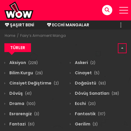
ŞAŞIRT BENI
ECCHI MANGALAR
BITMIŞ MANGALAR
Home
Fairy’s Armament Manga
TÜRLER
Aksiyon
Askeri
(229)
(2)
Bilim Kurgu
Cinayet
(29)
(5)
Cinsiyet Değiştirme
Doğaüstü
(2)
(93)
Dövüş
Dövüş Sanatları
(41)
(38)
Drama
Ecchi
(100)
(20)
Esrarengiz
Fantastik
(3)
(117)
Fantazi
Gerilim
(61)
(3)