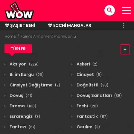
ŞAŞIRT BENI
ECCHI MANGALAR
BITMIŞ MANGALAR
Home
Fairy’s Armament manhuaniu
TÜRLER
Aksiyon
Askeri
(229)
(2)
Bilim Kurgu
Cinayet
(29)
(5)
Cinsiyet Değiştirme
Doğaüstü
(2)
(93)
Dövüş
Dövüş Sanatları
(41)
(38)
Drama
Ecchi
(100)
(20)
Esrarengiz
Fantastik
(3)
(117)
Fantazi
Gerilim
(61)
(3)