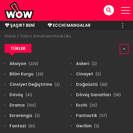
ŞAŞIRT BENI
ECCHI MANGALAR
BITMIŞ MANGALAR
Home
Fairy’s Armament Novel Oku
TÜRLER
Aksiyon
Askeri
(229)
(2)
Bilim Kurgu
Cinayet
(29)
(5)
Cinsiyet Değiştirme
Doğaüstü
(2)
(93)
Dövüş
Dövüş Sanatları
(41)
(38)
Drama
Ecchi
(100)
(20)
Esrarengiz
Fantastik
(3)
(117)
Fantazi
Gerilim
(61)
(3)