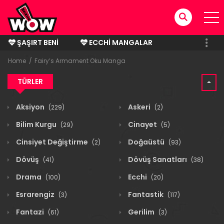
ŞAŞIRT BENI
ECCHI MANGALAR
BITMIŞ MANGALAR
Home
Fairy’s Armament Oku Manga
TÜRLER
Aksiyon
Askeri
(229)
(2)
Bilim Kurgu
Cinayet
(29)
(5)
Cinsiyet Değiştirme
Doğaüstü
(2)
(93)
Dövüş
Dövüş Sanatları
(41)
(38)
Drama
Ecchi
(100)
(20)
Esrarengiz
Fantastik
(3)
(117)
Fantazi
Gerilim
(61)
(3)