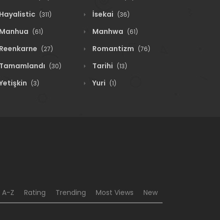
Hayalistic
İsekai
(311)
(36)
Manhua
Manhwa
(61)
(61)
Reenkarne
Romantizm
(27)
(76)
Tamamlandı
Tarihi
(30)
(13)
Yetişkin
Yuri
(3)
(1)
A-Z
Rating
Trending
Most Views
New