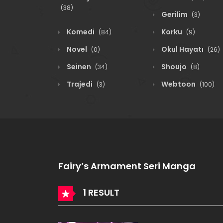
(38)
Gerilim
(3)
Komedi
Korku
(84)
(9)
Novel
Okul Hayatı
(0)
(26)
Seinen
Shoujo
(34)
(8)
Trajedi
Webtoon
(3)
(100)
Fairy’s Armament Seri Manga
1 RESULT