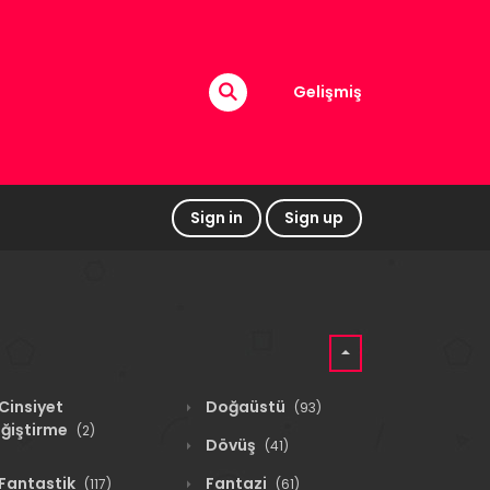
Gelişmiş
Sign in
Sign up
Cinsiyet
Doğaüstü
(93)
ğiştirme
(2)
Dövüş
(41)
Fantastik
Fantazi
(117)
(61)