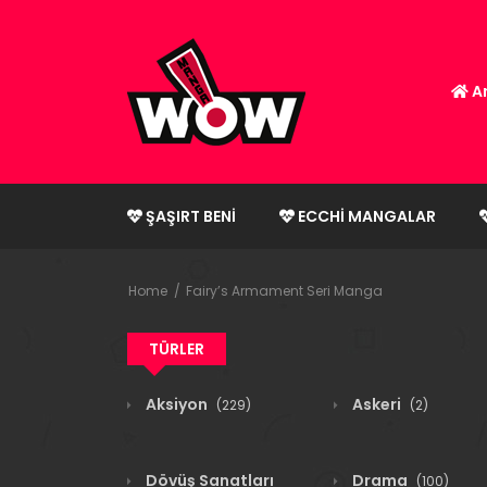
An
ŞAŞIRT BENI
ECCHI MANGALAR
Home
Fairy’s Armament Seri Manga
TÜRLER
Aksiyon
Askeri
(229)
(2)
Dövüş Sanatları
Drama
(100)