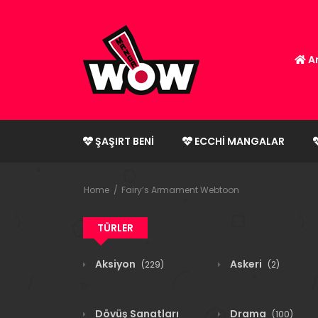
An
ŞAŞIRT BENI
ECCHI MANGALAR
Home
Fairy’s Armament Webtoon
TÜRLER
Aksiyon
Askeri
(229)
(2)
Dövüş Sanatları
Drama
(100)