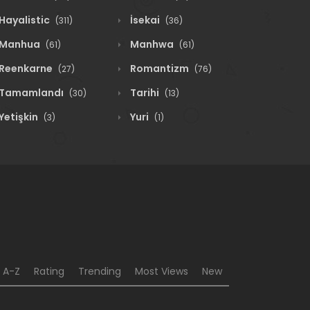
Hayalistic
İsekai
(311)
(36)
Manhua
Manhwa
(61)
(61)
Reenkarne
Romantizm
(27)
(76)
Tamamlandı
Tarihi
(30)
(13)
Yetişkin
Yuri
(3)
(1)
A-Z
Rating
Trending
Most Views
New