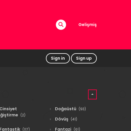
Gelişmiş
Sign in
Sign up
Cinsiyet
Doğaüstü
(93)
ğiştirme
(2)
Dövüş
(41)
Fantastik
Fantazi
(117)
(61)