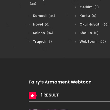
(38)
Gerilim
(3)
Komedi
Korku
(84)
(9)
Novel
Okul Hayatı
(0)
(26)
Seinen
Shoujo
(34)
(8)
Trajedi
Webtoon
(3)
(100)
Fairy’s Armament Webtoon
1 RESULT