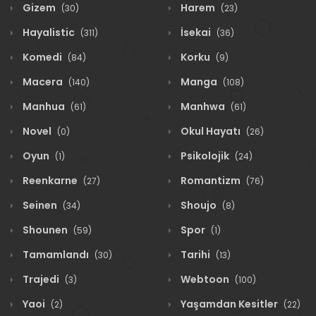
Gizem
Harem
(30)
(23)
Hayalistic
İsekai
(311)
(36)
Komedi
Korku
(84)
(9)
Macera
Manga
(140)
(108)
Manhua
Manhwa
(61)
(61)
Novel
Okul Hayatı
(0)
(26)
Oyun
Psikolojik
(1)
(24)
Reenkarne
Romantizm
(27)
(76)
Seinen
Shoujo
(34)
(8)
Shounen
Spor
(59)
(1)
Tamamlandı
Tarihi
(30)
(13)
Trajedi
Webtoon
(3)
(100)
Yaoi
Yaşamdan Kesitler
(2)
(22)