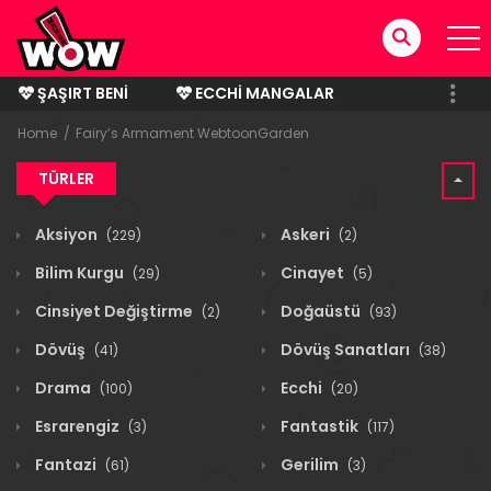
ŞAŞIRT BENI
ECCHI MANGALAR
BITMIŞ MANGALAR
Home
Fairy’s Armament WebtoonGarden
TÜRLER
Aksiyon
Askeri
(229)
(2)
Bilim Kurgu
Cinayet
(29)
(5)
Cinsiyet Değiştirme
Doğaüstü
(2)
(93)
Dövüş
Dövüş Sanatları
(41)
(38)
Drama
Ecchi
(100)
(20)
Esrarengiz
Fantastik
(3)
(117)
Fantazi
Gerilim
(61)
(3)