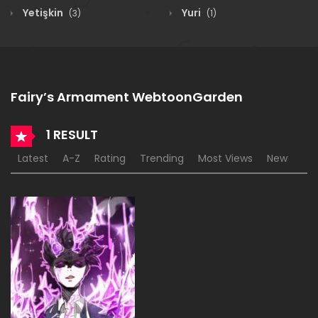
Yetişkin
Yuri
(3)
(1)
Fairy’s Armament WebtoonGarden
1 RESULT
Latest
A-Z
Rating
Trending
Most Views
New