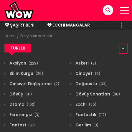
ŞAŞIRT BENI
ECCHI MANGALAR
BITMIŞ MANGALAR
Home
Fairy’s Armament
TÜRLER
Aksiyon
Askeri
(229)
(2)
Bilim Kurgu
Cinayet
(29)
(5)
Cinsiyet Değiştirme
Doğaüstü
(2)
(93)
Dövüş
Dövüş Sanatları
(41)
(38)
Drama
Ecchi
(100)
(20)
Esrarengiz
Fantastik
(3)
(117)
Fantazi
Gerilim
(61)
(3)