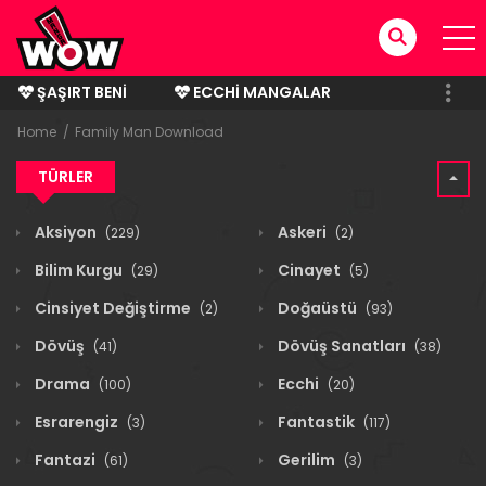
ŞAŞIRT BENI
ECCHI MANGALAR
BITMIŞ MANGALAR
Home
Family Man Download
TÜRLER
Aksiyon
Askeri
(229)
(2)
Bilim Kurgu
Cinayet
(29)
(5)
Cinsiyet Değiştirme
Doğaüstü
(2)
(93)
Dövüş
Dövüş Sanatları
(41)
(38)
Drama
Ecchi
(100)
(20)
Esrarengiz
Fantastik
(3)
(117)
Fantazi
Gerilim
(61)
(3)