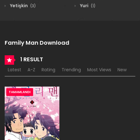
Yetişkin
Yuri
(3)
(1)
Family Man Download
1 RESULT
Latest
A-Z
Rating
Trending
Most Views
New
TAMAMLANDI