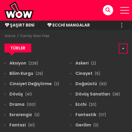
ŞAŞIRT BENI
ECCHI MANGALAR
BITMIŞ MANGALAR
Home
Family Man Free
TÜRLER
Aksiyon
Askeri
(229)
(2)
Bilim Kurgu
Cinayet
(29)
(5)
Cinsiyet Değiştirme
Doğaüstü
(2)
(93)
Dövüş
Dövüş Sanatları
(41)
(38)
Drama
Ecchi
(100)
(20)
Esrarengiz
Fantastik
(3)
(117)
Fantazi
Gerilim
(61)
(3)