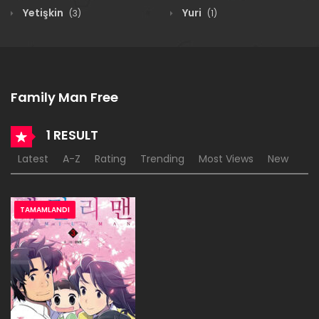
Yetişkin
Yuri
(3)
(1)
Family Man Free
1 RESULT
Latest
A-Z
Rating
Trending
Most Views
New
TAMAMLANDI