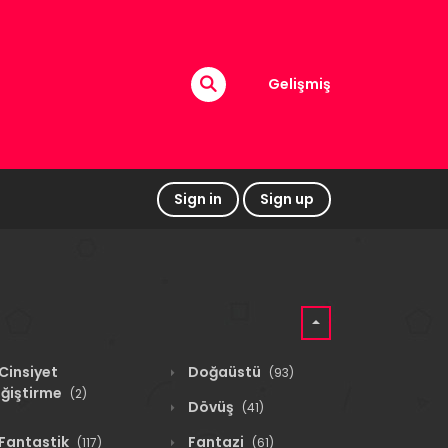
Gelişmiş
Sign in
Sign up
Cinsiyet
Doğaüstü
(93)
ğiştirme
(2)
Dövüş
(41)
Fantastik
Fantazi
(117)
(61)