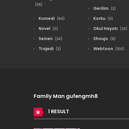
(38)
Gerilim
(3)
Komedi
Korku
(84)
(9)
Novel
Okul Hayatı
(0)
(26)
Seinen
Shoujo
(34)
(8)
Trajedi
Webtoon
(3)
(100)
Family Man gufengmh8
1 RESULT