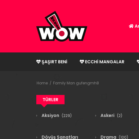
An
ŞAŞIRT BENI
ECCHI MANGALAR
Home
Family Man gufengmh8
TÜRLER
Aksiyon
Askeri
(229)
(2)
Dövüş Sanatları
Drama
(100)