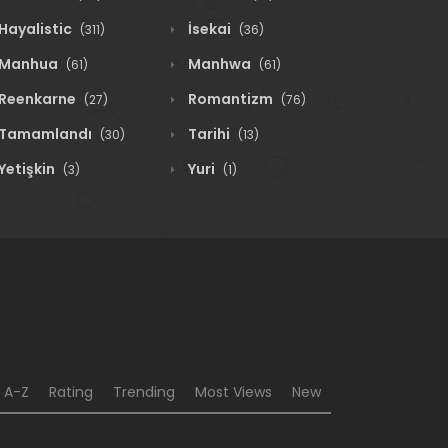
Hayalistic
İsekai
(311)
(36)
Manhua
Manhwa
(61)
(61)
Reenkarne
Romantizm
(27)
(76)
Tamamlandı
Tarihi
(30)
(13)
Yetişkin
Yuri
(3)
(1)
A-Z
Rating
Trending
Most Views
New