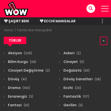
ŞAŞIRT BENI
ECCHI MANGALAR
BITMIŞ MANGALAR
Home
Family Man MangaBat
TÜRLER
Aksiyon
Askeri
(229)
(2)
Bilim Kurgu
Cinayet
(29)
(5)
Cinsiyet Değiştirme
Doğaüstü
(2)
(93)
Dövüş
Dövüş Sanatları
(41)
(38)
Drama
Ecchi
(100)
(20)
Esrarengiz
Fantastik
(3)
(117)
Fantazi
Gerilim
(61)
(3)