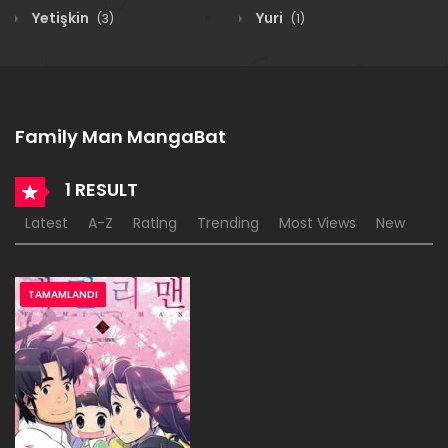
Yetişkin
Yuri
(3)
(1)
Family Man MangaBat
1 RESULT
Latest
A-Z
Rating
Trending
Most Views
New
TAMAMLANDI