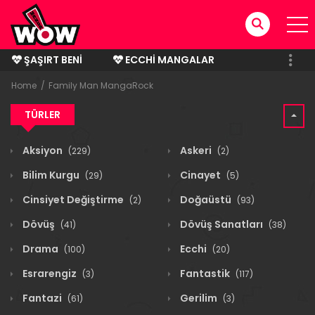
ŞAŞIRT BENI
ECCHI MANGALAR
BITMIŞ MANGALAR
Home
Family Man MangaRock
TÜRLER
Aksiyon
Askeri
(229)
(2)
Bilim Kurgu
Cinayet
(29)
(5)
Cinsiyet Değiştirme
Doğaüstü
(2)
(93)
Dövüş
Dövüş Sanatları
(41)
(38)
Drama
Ecchi
(100)
(20)
Esrarengiz
Fantastik
(3)
(117)
Fantazi
Gerilim
(61)
(3)