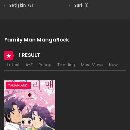
Yetişkin
Yuri
(3)
(1)
Family Man MangaRock
1 RESULT
Latest
A-Z
Rating
Trending
Most Views
New
TAMAMLANDI