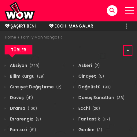
ŞAŞIRT BENI
ECCHI MANGALAR
BITMIŞ MANGALAR
Home
Family Man MangaTR
TÜRLER
Aksiyon
Askeri
(229)
(2)
Bilim Kurgu
Cinayet
(29)
(5)
Cinsiyet Değiştirme
Doğaüstü
(2)
(93)
Dövüş
Dövüş Sanatları
(41)
(38)
Drama
Ecchi
(100)
(20)
Esrarengiz
Fantastik
(3)
(117)
Fantazi
Gerilim
(61)
(3)