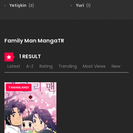
Yetişkin
Yuri
(3)
(1)
Family Man MangaTR
1 RESULT
Latest
A-Z
Rating
Trending
Most Views
New
TAMAMLANDI