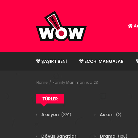
An
ŞAŞIRT BENI
ECCHI MANGALAR
Home
Family Man manhua123
TÜRLER
Aksiyon
Askeri
(229)
(2)
Dövüş Sanatları
Drama
(100)