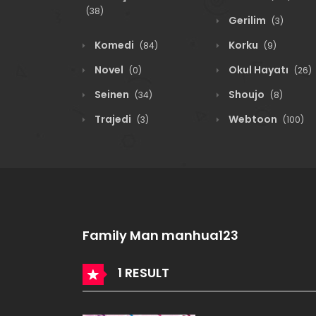
(38)
Gerilim
(3)
Komedi
Korku
(84)
(9)
Novel
Okul Hayatı
(0)
(26)
Seinen
Shoujo
(34)
(8)
Trajedi
Webtoon
(3)
(100)
Family Man manhua123
1 RESULT