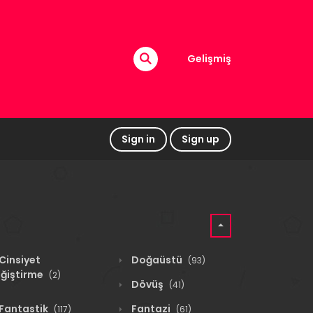
Gelişmiş
Sign in
Sign up
Cinsiyet
Doğaüstü
(93)
ğiştirme
(2)
Dövüş
(41)
Fantastik
Fantazi
(117)
(61)