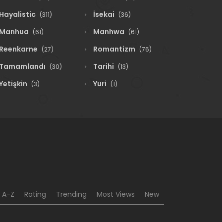
Hayalistic
İsekai
(311)
(36)
Manhua
Manhwa
(61)
(61)
Reenkarne
Romantizm
(27)
(76)
Tamamlandı
Tarihi
(30)
(13)
Yetişkin
Yuri
(3)
(1)
A-Z
Rating
Trending
Most Views
New