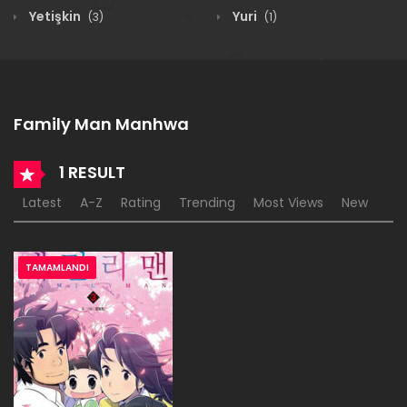
Yetişkin
Yuri
(3)
(1)
Family Man Manhwa
1 RESULT
Latest
A-Z
Rating
Trending
Most Views
New
TAMAMLANDI