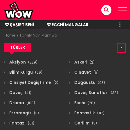
ŞAŞIRT BENI
ECCHI MANGALAR
BITMIŞ MANGALAR
Home
Family Man Manhwa
TÜRLER
Aksiyon
Askeri
(229)
(2)
Bilim Kurgu
Cinayet
(29)
(5)
Cinsiyet Değiştirme
Doğaüstü
(2)
(93)
Dövüş
Dövüş Sanatları
(41)
(38)
Drama
Ecchi
(100)
(20)
Esrarengiz
Fantastik
(3)
(117)
Fantazi
Gerilim
(61)
(3)