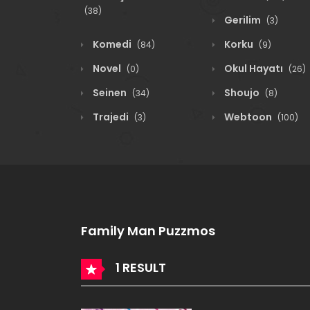
(38)
Gerilim
(3)
Komedi
Korku
(84)
(9)
Novel
Okul Hayatı
(0)
(26)
Seinen
Shoujo
(34)
(8)
Trajedi
Webtoon
(3)
(100)
Family Man Puzzmos
1 RESULT