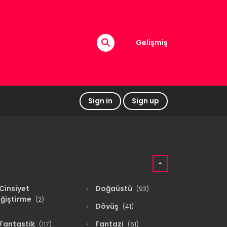
Gelişmiş
Sign in
Sign up
Cinsiyet
Doğaüstü
(93)
ğiştirme
(2)
Dövüş
(41)
Fantastik
Fantazi
(117)
(61)