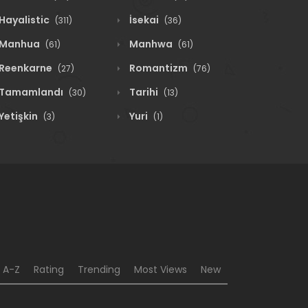
Hayalistic
İsekai
(311)
(36)
Manhua
Manhwa
(61)
(61)
Reenkarne
Romantizm
(27)
(76)
Tamamlandı
Tarihi
(30)
(13)
Yetişkin
Yuri
(3)
(1)
A-Z
Rating
Trending
Most Views
New