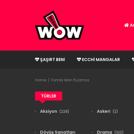
An
ŞAŞIRT BENI
ECCHI MANGALAR
Home
Family Man Puzzmos
TÜRLER
Aksiyon
Askeri
(229)
(2)
Dövüş Sanatları
Drama
(100)