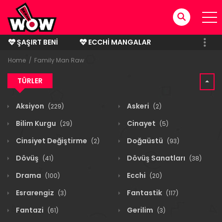
ŞAŞIRT BENI
ECCHI MANGALAR
BITMIŞ MANGALAR
Home
Family Man Raw
TÜRLER
Aksiyon
Askeri
(229)
(2)
Bilim Kurgu
Cinayet
(29)
(5)
Cinsiyet Değiştirme
Doğaüstü
(2)
(93)
Dövüş
Dövüş Sanatları
(41)
(38)
Drama
Ecchi
(100)
(20)
Esrarengiz
Fantastik
(3)
(117)
Fantazi
Gerilim
(61)
(3)