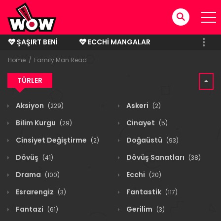
ŞAŞIRT BENI
ECCHI MANGALAR
BITMIŞ MANGALAR
Home
Family Man Read
TÜRLER
Aksiyon
Askeri
(229)
(2)
Bilim Kurgu
Cinayet
(29)
(5)
Cinsiyet Değiştirme
Doğaüstü
(2)
(93)
Dövüş
Dövüş Sanatları
(41)
(38)
Drama
Ecchi
(100)
(20)
Esrarengiz
Fantastik
(3)
(117)
Fantazi
Gerilim
(61)
(3)