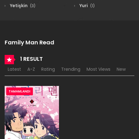
Yetişkin
Yuri
(3)
(1)
Family Man Read
1 RESULT
Latest
A-Z
Rating
Trending
Most Views
New
TAMAMLANDI