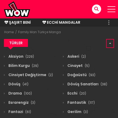
ŞAŞIRT BENI
ECCHI MANGALAR
BITMIŞ MANGALAR
Home
Family Man Türkçe Manga
TÜRLER
Aksiyon
Askeri
(229)
(2)
Bilim Kurgu
Cinayet
(29)
(5)
Cinsiyet Değiştirme
Doğaüstü
(2)
(93)
Dövüş
Dövüş Sanatları
(41)
(38)
Drama
Ecchi
(100)
(20)
Esrarengiz
Fantastik
(3)
(117)
Fantazi
Gerilim
(61)
(3)