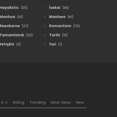
Hayalistic
İsekai
(311)
(36)
Manhua
Manhwa
(61)
(61)
Reenkarne
Romantizm
(27)
(76)
Tamamlandı
Tarihi
(30)
(13)
Yetişkin
Yuri
(3)
(1)
A-Z
Rating
Trending
Most Views
New