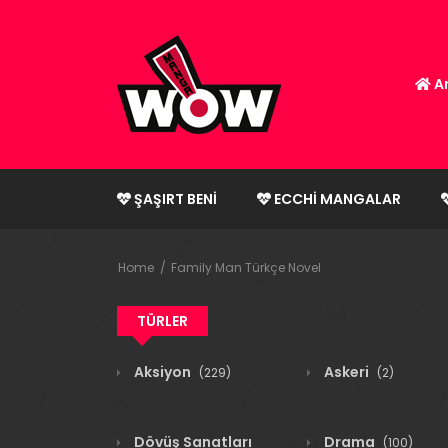
An
ŞAŞIRT BENI
ECCHI MANGALAR
Home
Family Man Türkçe Novel
TÜRLER
Aksiyon
Askeri
(229)
(2)
Dövüş Sanatları
Drama
(100)