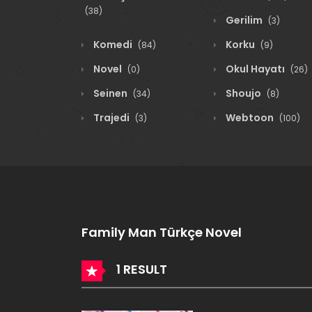
(38)
Gerilim
(3)
Komedi
Korku
(84)
(9)
Novel
Okul Hayatı
(0)
(26)
Seinen
Shoujo
(34)
(8)
Trajedi
Webtoon
(3)
(100)
Family Man Türkçe Novel
1 RESULT