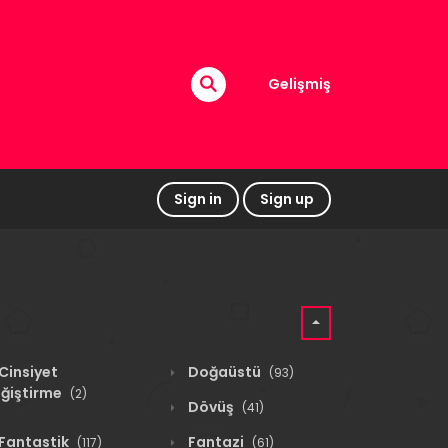
Gelişmiş
Sign in
Sign up
Cinsiyet
Doğaüstü
(93)
ğiştirme
(2)
Dövüş
(41)
Fantastik
Fantazi
(117)
(61)