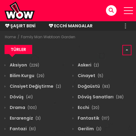
ŞAŞIRT BENI
ECCHI MANGALAR
BITMIŞ MANGALAR
Home
Family Man Webtoon Garden
TÜRLER
Aksiyon
Askeri
(229)
(2)
Bilim Kurgu
Cinayet
(29)
(5)
Cinsiyet Değiştirme
Doğaüstü
(2)
(93)
Dövüş
Dövüş Sanatları
(41)
(38)
Drama
Ecchi
(100)
(20)
Esrarengiz
Fantastik
(3)
(117)
Fantazi
Gerilim
(61)
(3)