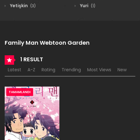
Yetişkin
Yuri
(3)
(1)
Family Man Webtoon Garden
1 RESULT
Latest
A-Z
Rating
Trending
Most Views
New
TAMAMLANDI