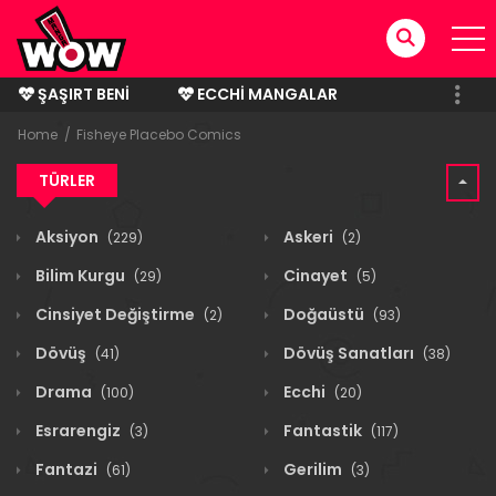
ŞAŞIRT BENI
ECCHI MANGALAR
BITMIŞ MANGALAR
Home
Fisheye Placebo Comics
TÜRLER
Aksiyon
Askeri
(229)
(2)
Bilim Kurgu
Cinayet
(29)
(5)
Cinsiyet Değiştirme
Doğaüstü
(2)
(93)
Dövüş
Dövüş Sanatları
(41)
(38)
Drama
Ecchi
(100)
(20)
Esrarengiz
Fantastik
(3)
(117)
Fantazi
Gerilim
(61)
(3)