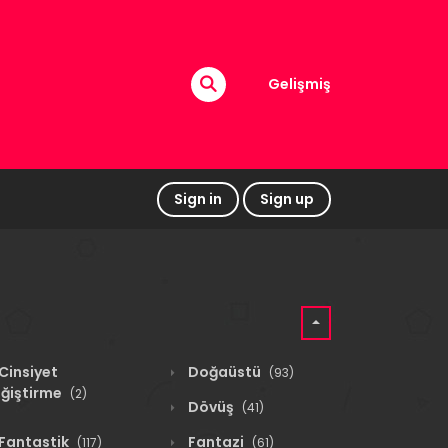
Gelişmiş
Sign in
Sign up
Cinsiyet
Doğaüstü
(93)
ğiştirme
(2)
Dövüş
(41)
Fantastik
Fantazi
(117)
(61)