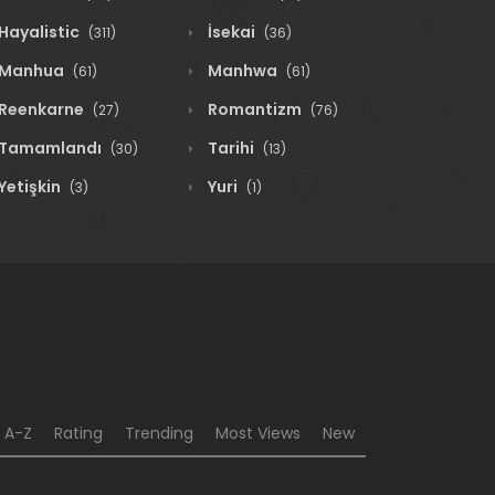
Hayalistic
İsekai
(311)
(36)
Manhua
Manhwa
(61)
(61)
Reenkarne
Romantizm
(27)
(76)
Tamamlandı
Tarihi
(30)
(13)
Yetişkin
Yuri
(3)
(1)
A-Z
Rating
Trending
Most Views
New