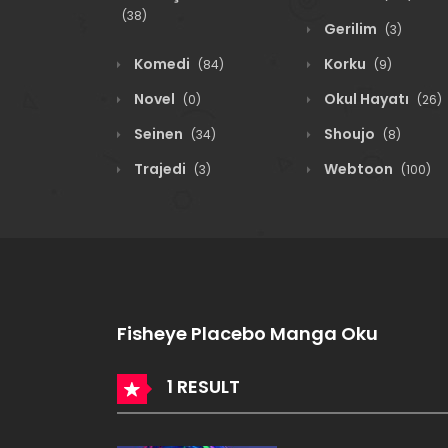
(38)
Gerilim
(3)
Komedi
Korku
(84)
(9)
Novel
Okul Hayatı
(0)
(26)
Seinen
Shoujo
(34)
(8)
Trajedi
Webtoon
(3)
(100)
Fisheye Placebo Manga Oku
1 RESULT