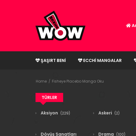
An
ŞAŞIRT BENI
ECCHI MANGALAR
Home
Fisheye Placebo Manga Oku
TÜRLER
Aksiyon
Askeri
(229)
(2)
Dövüş Sanatları
Drama
(100)