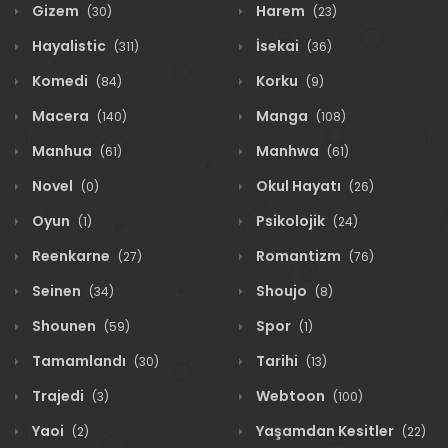
Gizem
Harem
(30)
(23)
Hayalistic
İsekai
(311)
(36)
Komedi
Korku
(84)
(9)
Macera
Manga
(140)
(108)
Manhua
Manhwa
(61)
(61)
Novel
Okul Hayatı
(0)
(26)
Oyun
Psikolojik
(1)
(24)
Reenkarne
Romantizm
(27)
(76)
Seinen
Shoujo
(34)
(8)
Shounen
Spor
(59)
(1)
Tamamlandı
Tarihi
(30)
(13)
Trajedi
Webtoon
(3)
(100)
Yaoi
Yaşamdan Kesitler
(2)
(22)