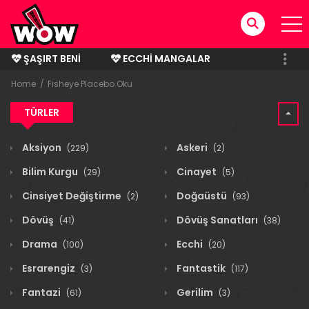
ŞAŞIRT BENI
ECCHI MANGALAR
BITMIŞ MANGALAR
Home
Fisheye Placebo Oku
TÜRLER
Aksiyon
Askeri
(229)
(2)
Bilim Kurgu
Cinayet
(29)
(5)
Cinsiyet Değiştirme
Doğaüstü
(2)
(93)
Dövüş
Dövüş Sanatları
(41)
(38)
Drama
Ecchi
(100)
(20)
Esrarengiz
Fantastik
(3)
(117)
Fantazi
Gerilim
(61)
(3)