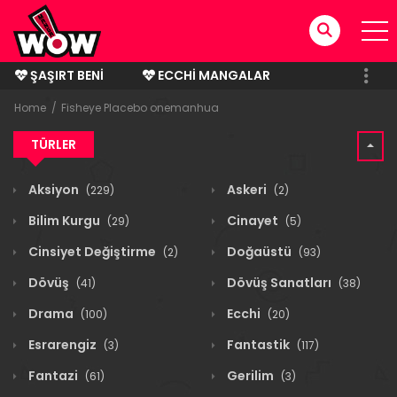
ŞAŞIRT BENI
ECCHI MANGALAR
BITMIŞ MANGALAR
Home
Fisheye Placebo onemanhua
TÜRLER
Aksiyon
Askeri
(229)
(2)
Bilim Kurgu
Cinayet
(29)
(5)
Cinsiyet Değiştirme
Doğaüstü
(2)
(93)
Dövüş
Dövüş Sanatları
(41)
(38)
Drama
Ecchi
(100)
(20)
Esrarengiz
Fantastik
(3)
(117)
Fantazi
Gerilim
(61)
(3)