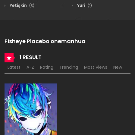
Yetişkin
Yuri
(3)
(1)
Fisheye Placebo onemanhua
1 RESULT
Latest
A-Z
Rating
Trending
Most Views
New