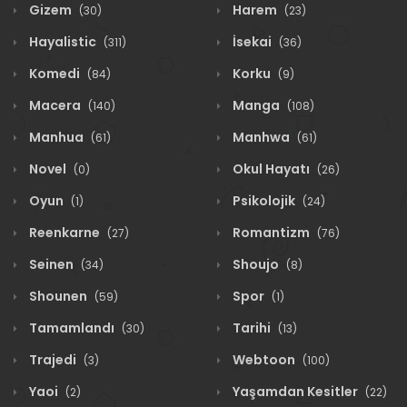
Gizem
Harem
(30)
(23)
Hayalistic
İsekai
(311)
(36)
Komedi
Korku
(84)
(9)
Macera
Manga
(140)
(108)
Manhua
Manhwa
(61)
(61)
Novel
Okul Hayatı
(0)
(26)
Oyun
Psikolojik
(1)
(24)
Reenkarne
Romantizm
(27)
(76)
Seinen
Shoujo
(34)
(8)
Shounen
Spor
(59)
(1)
Tamamlandı
Tarihi
(30)
(13)
Trajedi
Webtoon
(3)
(100)
Yaoi
Yaşamdan Kesitler
(2)
(22)