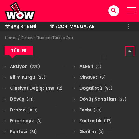
ŞAŞIRT BENI
ECCHI MANGALAR
BITMIŞ MANGALAR
Home
Fisheye Placebo Türkçe Oku
TÜRLER
Aksiyon
Askeri
(229)
(2)
Bilim Kurgu
Cinayet
(29)
(5)
Cinsiyet Değiştirme
Doğaüstü
(2)
(93)
Dövüş
Dövüş Sanatları
(41)
(38)
Drama
Ecchi
(100)
(20)
Esrarengiz
Fantastik
(3)
(117)
Fantazi
Gerilim
(61)
(3)