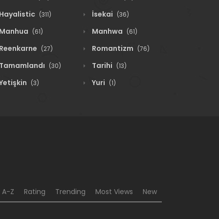
Hayalistic
İsekai
(311)
(36)
Manhua
Manhwa
(61)
(61)
Reenkarne
Romantizm
(27)
(76)
Tamamlandı
Tarihi
(30)
(13)
Yetişkin
Yuri
(3)
(1)
A-Z
Rating
Trending
Most Views
New