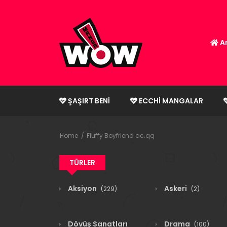
An
ŞAŞIRT BENI
ECCHI MANGALAR
Home
Fluffy Boyfriend ac.qq
TÜRLER
Aksiyon
Askeri
(229)
(2)
Dövüş Sanatları
Drama
(100)