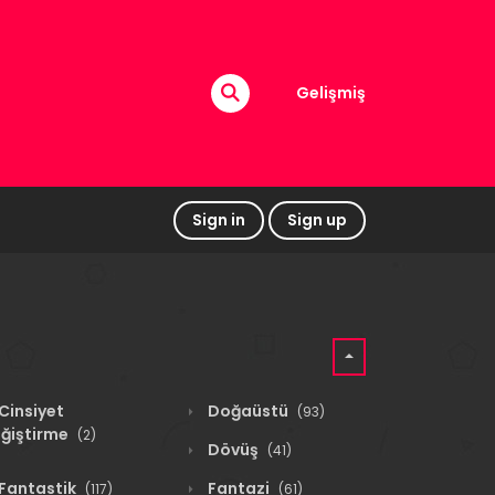
Gelişmiş
Sign in
Sign up
Cinsiyet
Doğaüstü
(93)
ğiştirme
(2)
Dövüş
(41)
Fantastik
Fantazi
(117)
(61)