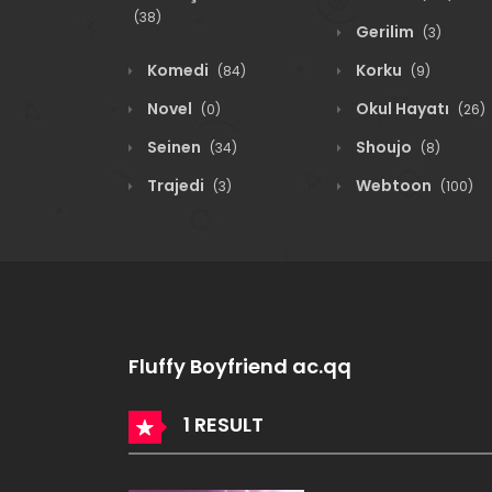
(38)
Gerilim
(3)
Komedi
Korku
(84)
(9)
Novel
Okul Hayatı
(0)
(26)
Seinen
Shoujo
(34)
(8)
Trajedi
Webtoon
(3)
(100)
Fluffy Boyfriend ac.qq
1 RESULT