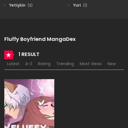
Yetişkin
Yuri
(3)
(1)
Fluffy Boyfriend MangaDex
1 RESULT
Latest
A-Z
Rating
Trending
Most Views
New