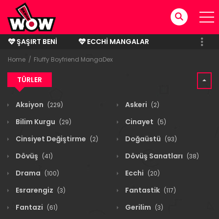
ŞAŞIRT BENI
ECCHI MANGALAR
BITMIŞ MANGALAR
Home
Fluffy Boyfriend MangaDex
TÜRLER
Aksiyon
Askeri
(229)
(2)
Bilim Kurgu
Cinayet
(29)
(5)
Cinsiyet Değiştirme
Doğaüstü
(2)
(93)
Dövüş
Dövüş Sanatları
(41)
(38)
Drama
Ecchi
(100)
(20)
Esrarengiz
Fantastik
(3)
(117)
Fantazi
Gerilim
(61)
(3)