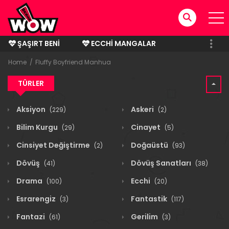
ŞAŞIRT BENI
ECCHI MANGALAR
BITMIŞ MANGALAR
Home
Fluffy Boyfriend Manhua
TÜRLER
Aksiyon
Askeri
(229)
(2)
Bilim Kurgu
Cinayet
(29)
(5)
Cinsiyet Değiştirme
Doğaüstü
(2)
(93)
Dövüş
Dövüş Sanatları
(41)
(38)
Drama
Ecchi
(100)
(20)
Esrarengiz
Fantastik
(3)
(117)
Fantazi
Gerilim
(61)
(3)