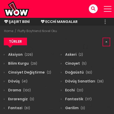
ŞAŞIRT BENI
ECCHI MANGALAR
BITMIŞ MANGALAR
Home
Fluffy Boyfriend Novel Oku
TÜRLER
Aksiyon
Askeri
(229)
(2)
Bilim Kurgu
Cinayet
(29)
(5)
Cinsiyet Değiştirme
Doğaüstü
(2)
(93)
Dövüş
Dövüş Sanatları
(41)
(38)
Drama
Ecchi
(100)
(20)
Esrarengiz
Fantastik
(3)
(117)
Fantazi
Gerilim
(61)
(3)