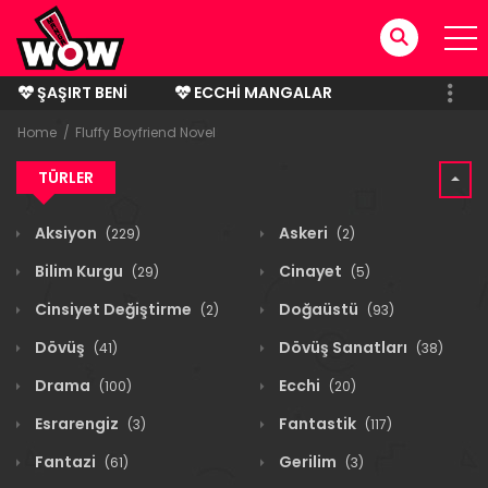
ŞAŞIRT BENI
ECCHI MANGALAR
BITMIŞ MANGALAR
Home
Fluffy Boyfriend Novel
TÜRLER
Aksiyon
Askeri
(229)
(2)
Bilim Kurgu
Cinayet
(29)
(5)
Cinsiyet Değiştirme
Doğaüstü
(2)
(93)
Dövüş
Dövüş Sanatları
(41)
(38)
Drama
Ecchi
(100)
(20)
Esrarengiz
Fantastik
(3)
(117)
Fantazi
Gerilim
(61)
(3)