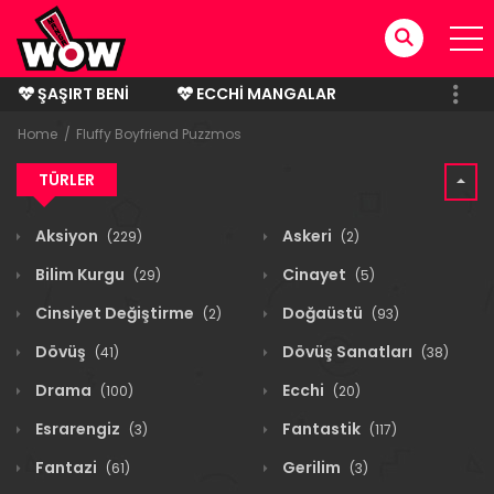
ŞAŞIRT BENI
ECCHI MANGALAR
BITMIŞ MANGALAR
Home
Fluffy Boyfriend Puzzmos
TÜRLER
Aksiyon
Askeri
(229)
(2)
Bilim Kurgu
Cinayet
(29)
(5)
Cinsiyet Değiştirme
Doğaüstü
(2)
(93)
Dövüş
Dövüş Sanatları
(41)
(38)
Drama
Ecchi
(100)
(20)
Esrarengiz
Fantastik
(3)
(117)
Fantazi
Gerilim
(61)
(3)