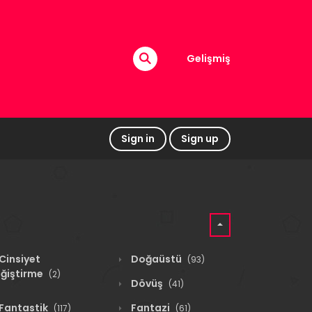
Gelişmiş
Sign in
Sign up
Cinsiyet
Doğaüstü
(93)
ğiştirme
(2)
Dövüş
(41)
Fantastik
Fantazi
(117)
(61)