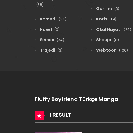
(38)
Gerilim
(3)
Komedi
Korku
(84)
(9)
Novel
Okul Hayatı
(0)
(26)
Seinen
Shoujo
(34)
(8)
Trajedi
Webtoon
(3)
(100)
Fluffy Boyfriend Türkçe Manga
1 RESULT