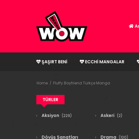
An
ŞAŞIRT BENI
ECCHI MANGALAR
Home
Fluffy Boyfriend Türkçe Manga
TÜRLER
Aksiyon
Askeri
(229)
(2)
Dövüş Sanatları
Drama
(100)