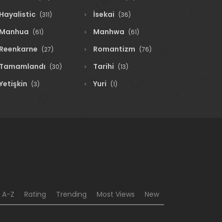
Hayalistic
İsekai
(311)
(36)
Manhua
Manhwa
(61)
(61)
Reenkarne
Romantizm
(27)
(76)
Tamamlandı
Tarihi
(30)
(13)
Yetişkin
Yuri
(3)
(1)
A-Z
Rating
Trending
Most Views
New