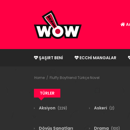
An
ŞAŞIRT BENI
ECCHI MANGALAR
Home
Fluffy Boyfriend Türkçe Novel
TÜRLER
Aksiyon
Askeri
(229)
(2)
Dövüş Sanatları
Drama
(100)