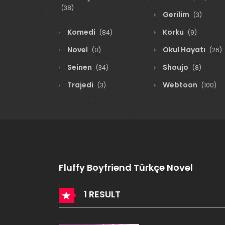
(38)
Gerilim
(3)
Komedi
Korku
(84)
(9)
Novel
Okul Hayatı
(0)
(26)
Seinen
Shoujo
(34)
(8)
Trajedi
Webtoon
(3)
(100)
Fluffy Boyfriend Türkçe Novel
1 RESULT