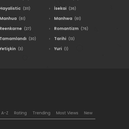
Hayalistic
İsekai
(311)
(36)
Manhua
Manhwa
(61)
(61)
Reenkarne
Romantizm
(27)
(76)
Tamamlandı
Tarihi
(30)
(13)
Yetişkin
Yuri
(3)
(1)
A-Z
Rating
Trending
Most Views
New