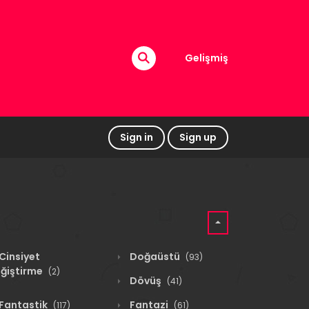
Gelişmiş
Sign in
Sign up
Cinsiyet
Doğaüstü
(93)
ğiştirme
(2)
Dövüş
(41)
Fantastik
Fantazi
(117)
(61)