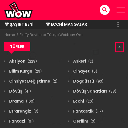
ŞAŞIRT BENI
ECCHI MANGALAR
BITMIŞ MANGALAR
Home
Fluffy Boyfriend Türkçe Webtoon Oku
TÜRLER
Aksiyon
Askeri
(229)
(2)
Bilim Kurgu
Cinayet
(29)
(5)
Cinsiyet Değiştirme
Doğaüstü
(2)
(93)
Dövüş
Dövüş Sanatları
(41)
(38)
Drama
Ecchi
(100)
(20)
Esrarengiz
Fantastik
(3)
(117)
Fantazi
Gerilim
(61)
(3)