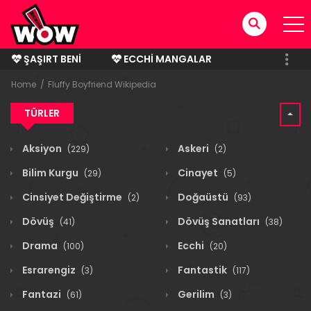
ŞAŞIRT BENI
ECCHI MANGALAR
BITMIŞ MANGALAR
Home
Fluffy Boyfriend Wikipedia
TÜRLER
Aksiyon
Askeri
(229)
(2)
Bilim Kurgu
Cinayet
(29)
(5)
Cinsiyet Değiştirme
Doğaüstü
(2)
(93)
Dövüş
Dövüş Sanatları
(41)
(38)
Drama
Ecchi
(100)
(20)
Esrarengiz
Fantastik
(3)
(117)
Fantazi
Gerilim
(61)
(3)