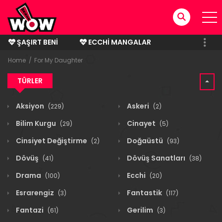
ŞAŞIRT BENI
ECCHI MANGALAR
BITMIŞ MANGALAR
Home
For My Daughter
TÜRLER
Aksiyon
Askeri
(229)
(2)
Bilim Kurgu
Cinayet
(29)
(5)
Cinsiyet Değiştirme
Doğaüstü
(2)
(93)
Dövüş
Dövüş Sanatları
(41)
(38)
Drama
Ecchi
(100)
(20)
Esrarengiz
Fantastik
(3)
(117)
Fantazi
Gerilim
(61)
(3)