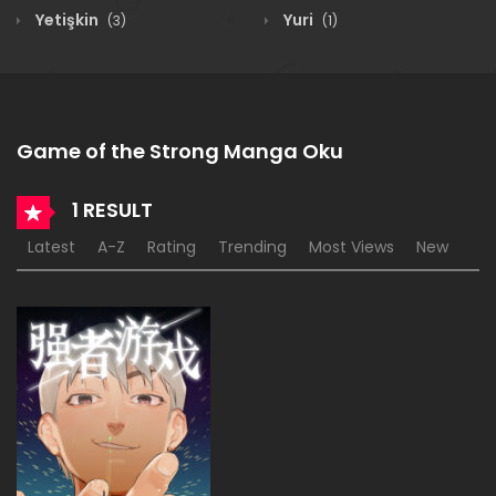
Yetişkin
Yuri
(3)
(1)
Game of the Strong Manga Oku
1 RESULT
Latest
A-Z
Rating
Trending
Most Views
New