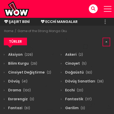
ŞAŞIRT BENI
ECCHI MANGALAR
BITMIŞ MANGALAR
Home
Game of the Strong Manga Oku
TÜRLER
Aksiyon
Askeri
(229)
(2)
Bilim Kurgu
Cinayet
(29)
(5)
Cinsiyet Değiştirme
Doğaüstü
(2)
(93)
Dövüş
Dövüş Sanatları
(41)
(38)
Drama
Ecchi
(100)
(20)
Esrarengiz
Fantastik
(3)
(117)
Fantazi
Gerilim
(61)
(3)