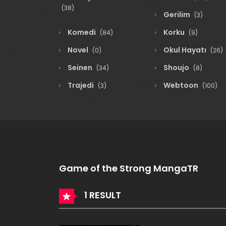
(38)
Gerilim
(3)
Komedi
Korku
(84)
(9)
Novel
Okul Hayatı
(0)
(26)
Seinen
Shoujo
(34)
(8)
Trajedi
Webtoon
(3)
(100)
Game of the Strong MangaTR
1 RESULT