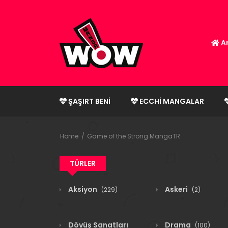
An
ŞAŞIRT BENI
ECCHI MANGALAR
Home
Game of the Strong MangaTR
TÜRLER
Aksiyon
Askeri
(229)
(2)
Dövüş Sanatları
Drama
(100)