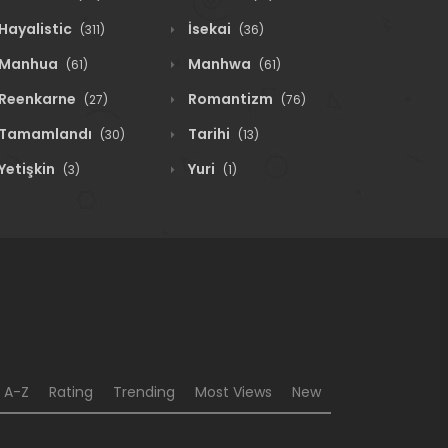
Hayalistic
İsekai
(311)
(36)
Manhua
Manhwa
(61)
(61)
Reenkarne
Romantizm
(27)
(76)
Tamamlandı
Tarihi
(30)
(13)
Yetişkin
Yuri
(3)
(1)
A-Z
Rating
Trending
Most Views
New