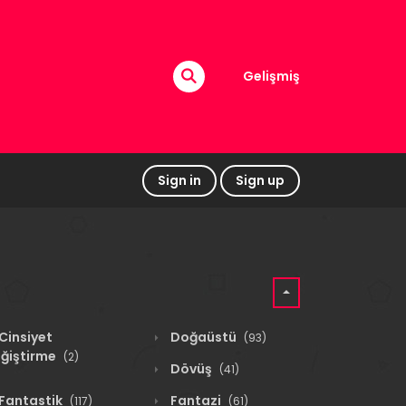
Gelişmiş
Sign in
Sign up
Cinsiyet
Doğaüstü
(93)
ğiştirme
(2)
Dövüş
(41)
Fantastik
Fantazi
(117)
(61)